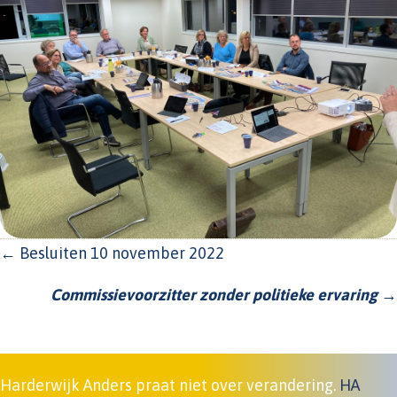
POSTS
← Besluiten 10 november 2022
NAVIGATION
Commissievoorzitter zonder politieke ervaring
→
Harderwijk Anders praat niet over verandering.
HA