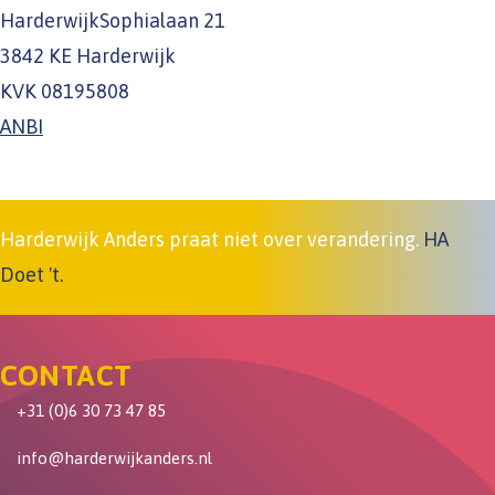
HarderwijkSophialaan 21
3842 KE Harderwijk
KVK 08195808
ANBI
Harderwijk Anders praat niet over verandering.
HA
Doet 't.
CONTACT
+31 (0)6 30 73 47 85
info@harderwijkanders.nl