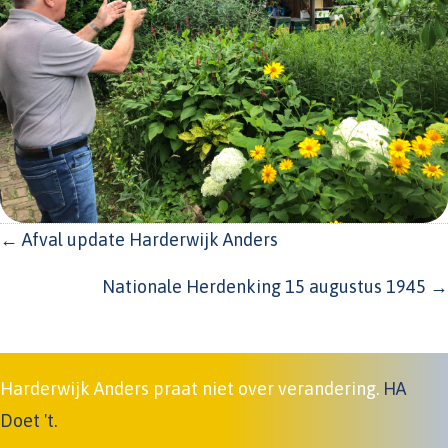
POSTS
← Afval update Harderwijk Anders
NAVIGATION
Nationale Herdenking 15 augustus 1945 →
Harderwijk Anders praat niet over verandering.
HA
Doet 't.