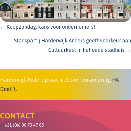
POSTS
← Koopzondag: kans voor ondernemers!
NAVIGATION
Stadspartij Harderwijk Anders geeft voorkeur aan
Cultuurkust in het oude stadhuis →
Harderwijk Anders praat niet over verandering.
HA
Doet 't.
CONTACT
+31 (0)6 30 73 47 85