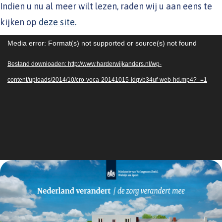
Indien u nu al meer wilt lezen, raden wij u aan eens te
kijken op
deze site.
Videospeler
Media error: Format(s) not supported or source(s) not found
Bestand downloaden: http://www.harderwijkanders.nl/wp-
content/uploads/2014/10/cro-voca-20141015-idqvb34uf-web-hd.mp4?_=1