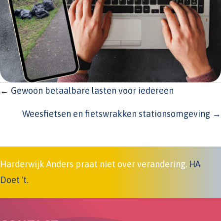
POSTS
← Gewoon betaalbare lasten voor iedereen
NAVIGATION
Weesfietsen en fietswrakken stationsomgeving →
Harderwijk Anders praat niet over verandering.
HA
Doet 't.