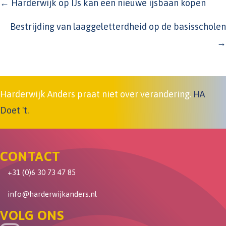
POSTS
← Harderwijk op IJs kan een nieuwe ijsbaan kopen
NAVIGATION
Bestrijding van laaggeletterdheid op de basisscholen
→
Harderwijk Anders praat niet over verandering.
HA
Doet 't.
CONTACT
+31 (0)6 30 73 47 85
info@harderwijkanders.nl
VOLG ONS