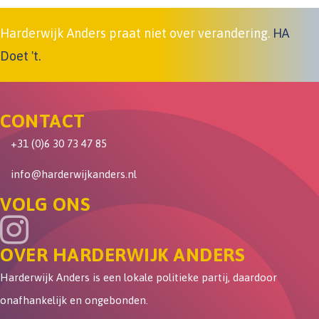
Harderwijk Anders praat niet over verandering.
HA
Doet 't.
CONTACT
+31 (0)6 30 73 47 85
info@harderwijkanders.nl
VOLG ONS
OVER HARDERWIJK ANDERS
Harderwijk Anders is een lokale politieke partij, daardoor
onafhankelijk en ongebonden.