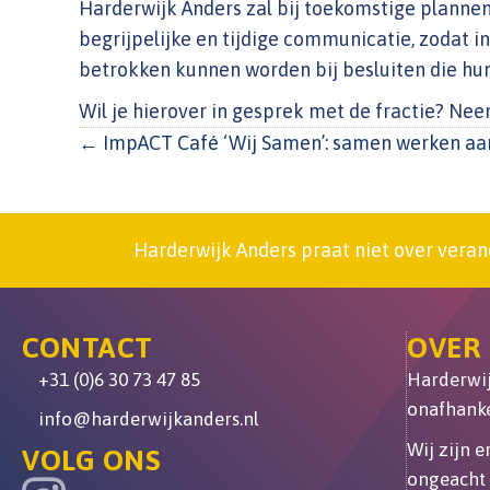
Harderwijk Anders zal bij toekomstige plannen 
begrijpelijke en tijdige communicatie, zodat 
betrokken kunnen worden bij besluiten die hu
Wil je hierover in gesprek met de fractie? Ne
POSTS
← ImpACT Café ‘Wij Samen’: samen werken aa
NAVIGATION
Harderwijk Anders praat niet over veran
CONTACT
OVER
+31 (0)6 30 73 47 85
Harderwijk
onafhanke
info@harderwijkanders.nl
Wij zijn 
VOLG ONS
ongeacht 