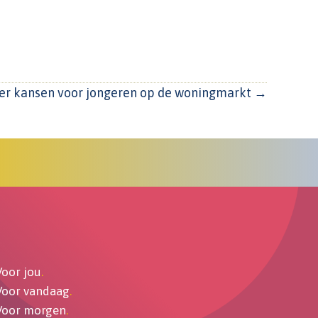
r kansen voor jongeren op de woningmarkt →
Voor jou
.
Voor vandaag
.
Voor morgen
.