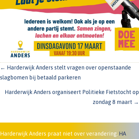
POSTS
← Harderwijk Anders stelt vragen over openstaande
NAVIGATION
slagbomen bij betaald parkeren
Harderwijk Anders organiseert Politieke Fietstocht op
zondag 8 maart →
Harderwijk Anders praat niet over verandering.
HA