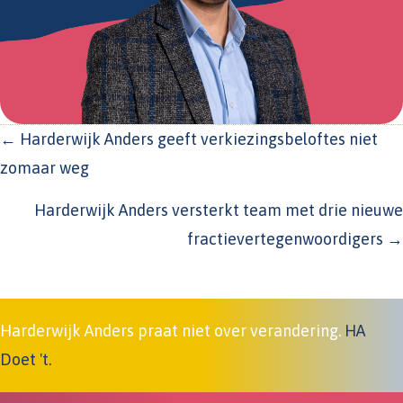
POSTS
← Harderwijk Anders geeft verkiezingsbeloftes niet
NAVIGATION
zomaar weg
Harderwijk Anders versterkt team met drie nieuwe
fractievertegenwoordigers →
Harderwijk Anders praat niet over verandering.
HA
Doet 't.