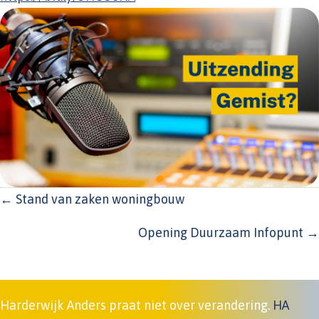
POSTS
← Stand van zaken woningbouw
NAVIGATION
Opening Duurzaam Infopunt →
Harderwijk Anders praat niet over verandering.
HA