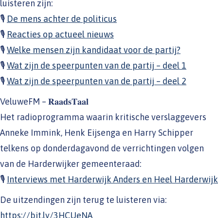
luisteren zijn:
🎙
De mens achter de politicus
🎙
Reacties op actueel nieuws
🎙
Welke mensen zijn kandidaat voor de partij?
🎙
Wat zijn de speerpunten van de partij – deel 1
🎙
Wat zijn de speerpunten van de partij – deel 2
VeluweFM – 𝐑𝐚𝐚𝐝𝐬𝐓𝐚𝐚𝐥
Het radioprogramma waarin kritische verslaggevers
Anneke Immink, Henk Eijsenga en Harry Schipper
telkens op donderdagavond de verrichtingen volgen
van de Harderwijker gemeenteraad:
🎙
Interviews met Harderwijk Anders en Heel Harderwijk
De uitzendingen zijn terug te luisteren via:
https://bit.ly/3HCUeNA