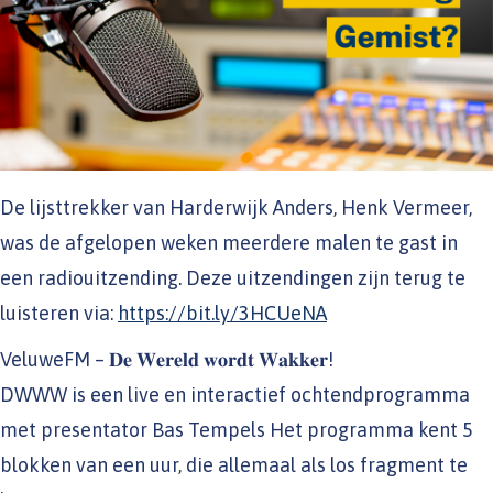
De lijsttrekker van Harderwijk Anders, Henk Vermeer,
was de afgelopen weken meerdere malen te gast in
een radiouitzending. Deze uitzendingen zijn terug te
luisteren via:
https://bit.ly/3HCUeNA
VeluweFM – 𝐃𝐞 𝐖𝐞𝐫𝐞𝐥𝐝 𝐰𝐨𝐫𝐝𝐭 𝐖𝐚𝐤𝐤𝐞𝐫!
DWWW is een live en interactief ochtendprogramma
met presentator Bas Tempels Het programma kent 5
blokken van een uur, die allemaal als los fragment te