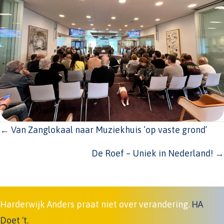
POSTS
← Van Zanglokaal naar Muziekhuis ‘op vaste grond’
NAVIGATION
De Roef – Uniek in Nederland! →
Harderwijk Anders praat niet over verandering.
HA
Doet 't.