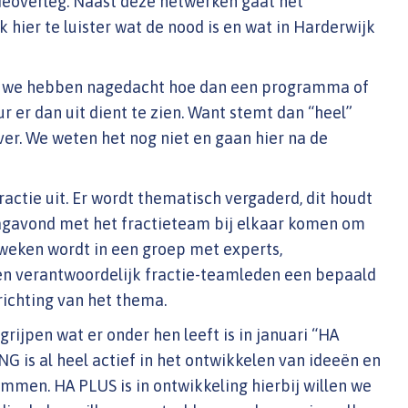
tieoverleg. Naast deze netwerken gaat het
ier te luister wat de nood is en wat in Harderwijk
bij we hebben nagedacht hoe dan een programma of
ur er dan uit dient te zien. Want stemt dan “heel”
er. We weten het nog niet en gaan hier na de
tie uit. Er wordt thematisch vergaderd, dit houdt
agavond met het fractieteam bij elkaar komen om
weken wordt in een groep met experts,
en verantwoordelijk fractie-teamleden een bepaald
richting van het thema.
jpen wat er onder hen leeft is in januari “HA
G is al heel actief in het ontwikkelen van ideeën en
men. HA PLUS is in ontwikkeling hierbij willen we