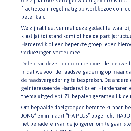
die zij dan ook vertegenwoordigen in ons frac
fractieteam regelmatig op werkbezoek om ook h
beter kan.
We zijn al heel ver met deze gedachte, waar
kieslijst tot stand komt of hoe de partijstructu
Harderwijk of een beperkte groep leden hierov
verkiezingen verder mee.
Delen van deze droom komen met de nieuwe frac
in dat we voor de raadsvergadering op maand
de raadsvergadering te bespreken. De andere 
geïnteresseerde Harderwijks en Hierdenaren 
thema uitgediept. Zij bepalen gezamenlijk de 
Om bepaalde doelgroepen beter te kunnen begri
JONG” en in maart “HA PLUS” opgericht. HA JON
het benaderen van de jongeren om te gaan stem