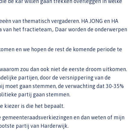
ie de kar willen gaan trekken overleggen in welke
deeën van thematisch vergaderen. HA JONG en HA
a van het fractieteam,. Daar worden de onderwerpen
ekomen en we hopen de rest de komende periode te
 waarom zou dan ook niet de eerste droom uitkomen.
delijke partijen, door de versnippering van de
p hij moet gaan stemmen, de verwachting dat 30-35%
olitieke partij gaan stemmen.
e kiezer is die het bepaalt.
de gemeenteraadsverkiezingen en dan weten of mijn
otste partij van Harderwijk.