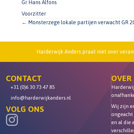
Gr Hans Alfons
Voorzitter
POSTS
← Monsterzege lokale partijen verwacht GR 2
NAVIGATION
Harderwijk Anders praat niet over veran
CONTACT
OVER
+31 (0)6 30 73 47 85
Harderwijk
onafhanke
info@harderwijkanders.nl
Wij zijn 
VOLG ONS
ongeacht 
en al die
verschille