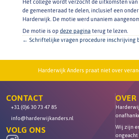
Het college wordt verzocht de uitkomsten van 
de gemeenteraad te delen, inclusief een onder
Harderwijk. De motie werd unaniem aangeno
De motie is op
deze pagina
terug te lezen.
POSTS
← Schriftelijke vragen procedure inschrijving 
NAVIGATION
Harderwijk Anders praat niet over veran
CONTACT
OVER
+31 (0)6 30 73 47 85
Harderwijk
onafhanke
info@harderwijkanders.nl
Wij zijn 
VOLG ONS
ongeacht 