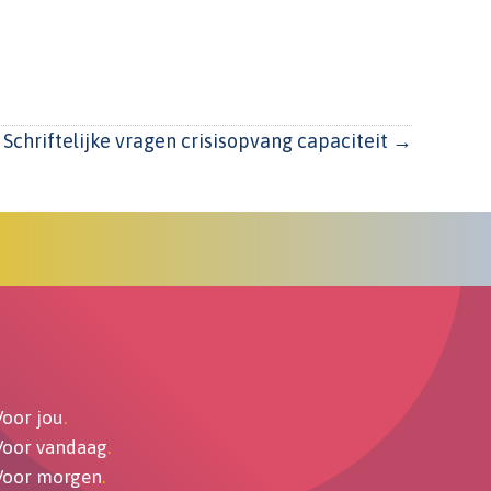
Schriftelijke vragen crisisopvang capaciteit →
Voor jou
.
Voor vandaag
.
Voor morgen
.