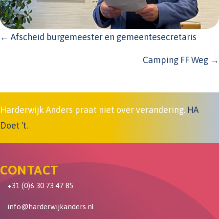
POSTS
← Afscheid burgemeester en gemeentesecretaris
NAVIGATION
Camping FF Weg →
Harderwijk Anders praat niet over verandering.
HA
Doet 't.
CONTACT
+31 (0)6 30 73 47 85
info@harderwijkanders.nl