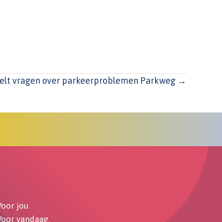
telt vragen over parkeerproblemen Parkweg →
Voor jou
.
Voor vandaag
.