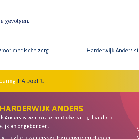
de gevolgen.
 voor medische zorg
Harderwijk Anders s
dering.
HA Doet 't.
 HARDERWIJK ANDERS
 Anders is een lokale politieke partij, daardoor
lijk en ongebonden.
er voor alle inwoners van Harderwijk en Hierden,