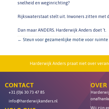
snelheid en weginrichting?
Rijkswaterstaat stelt uit. Inwoners zitten met 
Dan maar ANDERS. Harderwijk Anders doet ’t.
POSTS
← Steun voor gezamenlijke motie voor ruimte
NAVIGATION
Harderwijk Anders praat niet over veran
CONTACT
OVER
+31 (0)6 30 73 47 85
Harderwijk
onafhanke
info@harderwijkanders.nl
Wij zijn 