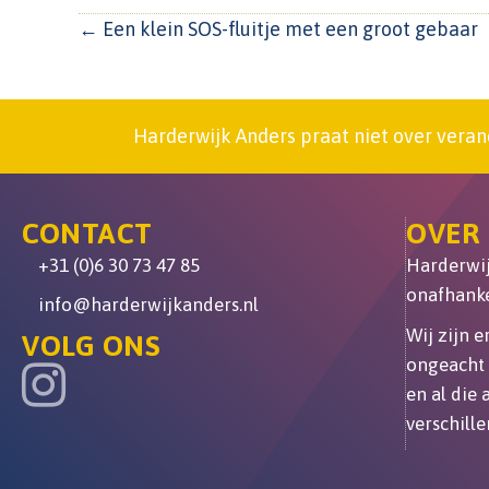
POSTS
← Een klein SOS-fluitje met een groot gebaar
NAVIGATION
Harderwijk Anders praat niet over veran
CONTACT
OVER
+31 (0)6 30 73 47 85
Harderwijk
onafhanke
info@harderwijkanders.nl
Wij zijn 
VOLG ONS
ongeacht 
en al die
verschille