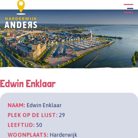
Edwin Enklaar
NAAM:
Edwin Enklaar
PLEK OP DE LIJST:
29
LEEFTIJD:
50
WOONPLAATS:
Harderwijk