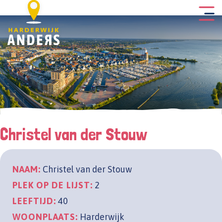
Christel van der Stouw
NAAM:
Christel van der Stouw
PLEK OP DE LIJST:
2
LEEFTIJD:
40
WOONPLAATS:
Harderwijk